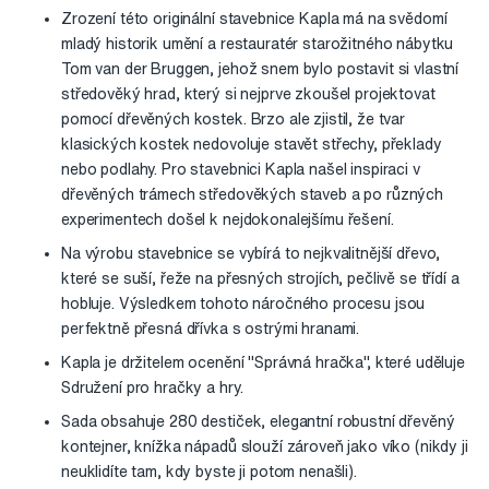
Zrození této originální stavebnice Kapla má na svědomí
mladý historik umění a restauratér starožitného nábytku
Tom van der Bruggen, jehož snem bylo postavit si vlastní
středověký hrad, který si nejprve zkoušel projektovat
pomocí dřevěných kostek. Brzo ale zjistil, že tvar
klasických kostek nedovoluje stavět střechy, překlady
nebo podlahy. Pro stavebnici Kapla našel inspiraci v
dřevěných trámech středověkých staveb a po různých
experimentech došel k nejdokonalejšímu řešení.
Na výrobu stavebnice se vybírá to nejkvalitnější dřevo,
které se suší, řeže na přesných strojích, pečlivě se třídí a
hobluje. Výsledkem tohoto náročného procesu jsou
perfektně přesná dřívka s ostrými hranami.
Kapla je držitelem ocenění "Správná hračka", které uděluje
Sdružení pro hračky a hry.
Sada obsahuje 280 destiček, elegantní robustní dřevěný
kontejner, knížka nápadů slouží zároveň jako víko (nikdy ji
neuklidíte tam, kdy byste ji potom nenašli).