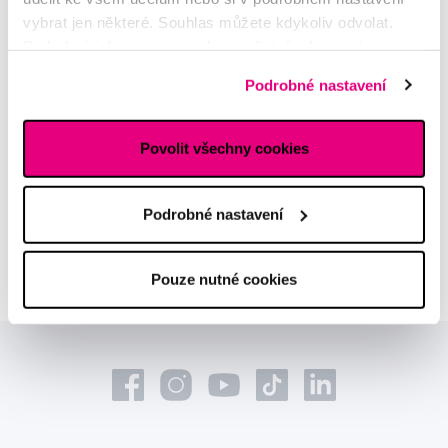
MDDr. Tomáš Pražák
vybrat jen některé. Souhlas můžete kdykoliv odvolat.
Odborná zubní konzultace –
Podrobné informace o cookies, včetně informací o
parodontologie
předávání údajů o vašem chování na webu sociálním a
Podrobné nastavení
reklamním sítím naleznete
zde
.
Alena Růžičková
odborná konzultace dětského
Povolit všechny cookies
sortimentu
MUDr. Alžběta Smetanová
Podrobné nastavení
atestovaná lékařka
dermatovenerologie
Pouze nutné cookies