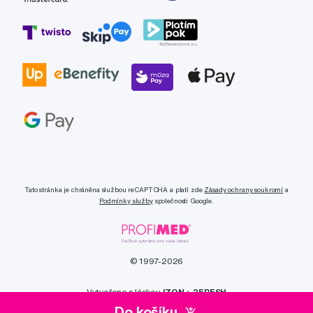
Tato stránka je chráněna službou reCAPTCHA a platí zde
Zásady ochrany soukromí
a
Podmínky služby
společnosti Google.
© 1997-2026
Vytvořeno s láskou
IZON
+
2FRESH
Do košíku