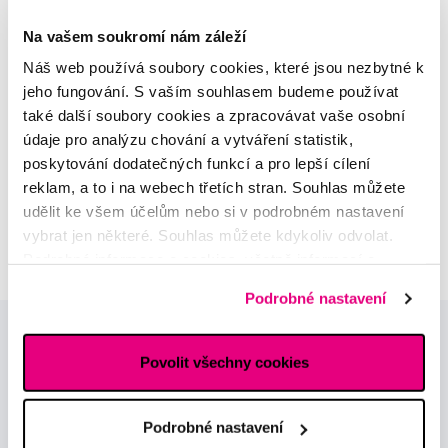
Odborná zubní konzultace –
parodontologie
Na vašem soukromí nám záleží
Náš web používá soubory cookies, které jsou nezbytné k
Alena Růžičková
jeho fungování. S vaším souhlasem budeme používat
odborná konzultace dětského
také další soubory cookies a zpracovávat vaše osobní
sortimentu
údaje pro analýzu chování a vytváření statistik,
poskytování dodatečných funkcí a pro lepší cílení
MUDr. Alžběta Smetanová
reklam, a to i na webech třetích stran. Souhlas můžete
atestovaná lékařka
udělit ke všem účelům nebo si v podrobném nastavení
dermatovenerologie
vybrat jen některé. Souhlas můžete kdykoliv odvolat.
Podrobné informace o cookies, včetně informací o
předávání údajů o vašem chování na webu sociálním a
Podrobné nastavení
reklamním sítím naleznete
zde
.
Povolit všechny cookies
Podrobné nastavení