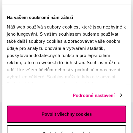
MDDr. Tomáš Pražák
Na vašem soukromí nám záleží
Odborná zubní konzultace –
parodontologie
Náš web používá soubory cookies, které jsou nezbytné k
jeho fungování. S vaším souhlasem budeme používat
Alena Růžičková
také další soubory cookies a zpracovávat vaše osobní
odborná konzultace dětského
údaje pro analýzu chování a vytváření statistik,
sortimentu
poskytování dodatečných funkcí a pro lepší cílení
reklam, a to i na webech třetích stran. Souhlas můžete
MUDr. Alžběta Smetanová
udělit ke všem účelům nebo si v podrobném nastavení
atestovaná lékařka
vybrat jen některé. Souhlas můžete kdykoliv odvolat.
dermatovenerologie
Podrobné informace o cookies, včetně informací o
předávání údajů o vašem chování na webu sociálním a
Podrobné nastavení
reklamním sítím naleznete
zde
.
Povolit všechny cookies