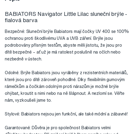
BABIATORS Navigator Little Lilac sluneční brýle -
fialová barva
Bezpečné: Sluneční brýle Babiators mají čočky UV 400 se 100%
ochranou proti škodlivému UVA a UVB záření. Brýle jsou
podrobovány přísným testům, abyste měli jistotu, že jsou pro
dítě bezpečné – ať už je má ratolest poslušně na očích nebo
nezbedně v ústech.
Odolné: Brýle Babiators jsou vyráběny z rezistentních materiálů,
které jsou pro dítě zároveň pohodlné. Díky flexibilním gumovým
rámečkům a čočkám odolným proti nárazům je možné brýle
ohýbat, kroutit s nimi nebo na ně šlápnout. A nezlomí se. Věřte
nám, vyzkoušeli jsme to.
Stylové: Babiators nejsou jen funkční, ale také módní a zábavné!
Garantované: Důvěra je pro společnost Babiators velmi